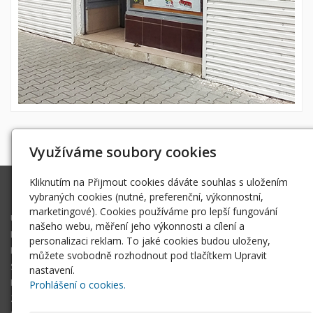
« zpět
Využíváme soubory cookies
Kliknutím na Přijmout cookies dáváte souhlas s uložením
Facebook
vybraných cookies (nutné, preferenční, výkonnostní,
marketingové). Cookies používáme pro lepší fungování
Úvodní stránka
našeho webu, měření jeho výkonnosti a cílení a
Lidový dům
personalizaci reklam. To jaké cookies budou uloženy,
Kino
můžete svobodně rozhodnout pod tlačítkem Upravit
Sokolovna
nastavení.
Kulturní akce
Prohlášení o cookies.
Zahrajte si s námi