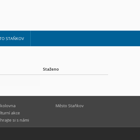
TO STAŇKOV
Staženo
kolovna
Město Staňkov
lturní akce
hrajte si s námi