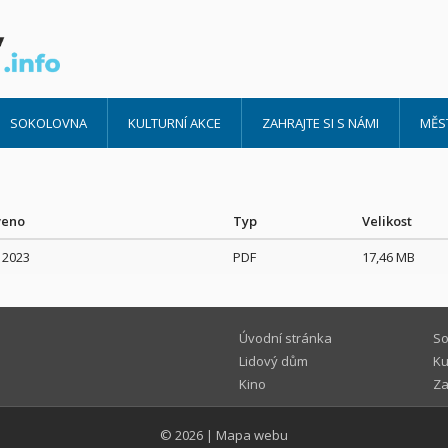
SOKOLOVNA
KULTURNÍ AKCE
ZAHRAJTE SI S NÁMI
MĚS
veno
Typ
Velikost
. 2023
PDF
17,46 MB
Úvodní stránka
So
Lidový dům
Ku
Kino
Za
© 2026
|
Mapa webu